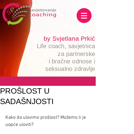
by Svjetlana Prkić
Life coach,
savjetnica
za pa
r
tnerske
i
bračne odnose i
seksualno zdravlje
PROŠLOST U
SADAŠNJOSTI
Kako da ulovimo prošlost? Možemo li je 
uopće uloviti?