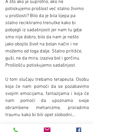
A što ako je suprotno, ako ne 
potiskujemo prošlost već stalno živimo  
u prošlosti? Bilo da je bila lijepa pa 
stalno recikliramo trenutke kako bi 
pobjegli iz sadašnjosti jer nam tu gdje 
smo nije dobro, bilo da nam je nešto 
jako obojilo život na bolan način i ne 
možemo od toga dalje. Stalno pritišće, 
guši, ne da mira, izaziva bol i gorčinu. 
Prošlošću potiskujemo sadašnjost.
U tom slučaju trebamo terapeuta. Osobu 
koja će nam pomoći da se pozabavimo 
svojim emocijama, fantazijama i koja će 
nam pomoći da upoznamo svoje 
obrambene mehanizme, proradimo 
traumu kako bi bili opet slobodni…
Ako ste pak sa svojom prošlošću ok, ako 