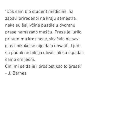
"Dok sam bio student medicine, na 
zabavi priređenoj na kraju semestra, 
neke su šaljivčine pustile u dvoranu 
prase namazano mašću. Prase je jurilo 
prisutnima kroz noge, skvičalo na sav 
glas i nikako se nije dalo uhvatiti. Ljudi 
su padali ne bili ga ulovili, ali su ispadali 
samo smiješni.
Čini mi se da je i prošlost kao to prase.“  
- J. Barnes