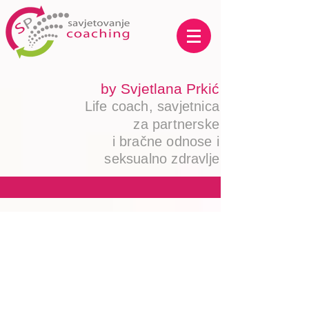
by Svjetlana Prkić
Life coach,
savjetnica
za pa
r
tnerske
i
bračne odnose i
seksualno zdravlje