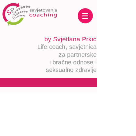
by Svjetlana Prkić
Life coach,
savjetnica
za pa
r
tnerske
i
bračne odnose i
seksualno zdravlje