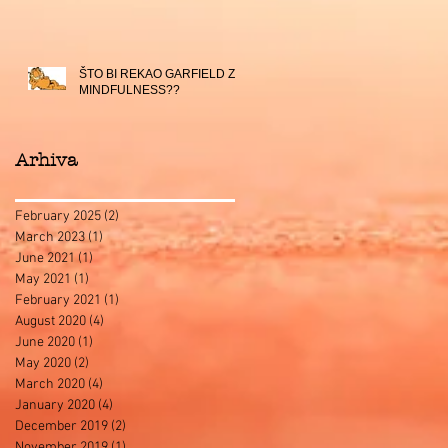
ŠTO BI REKAO GARFIELD ZA
MINDFULNESS??
Arhiva
February 2025
(2)
2 posts
March 2023
(1)
1 post
June 2021
(1)
1 post
May 2021
(1)
1 post
February 2021
(1)
1 post
August 2020
(4)
4 posts
June 2020
(1)
1 post
May 2020
(2)
2 posts
March 2020
(4)
4 posts
January 2020
(4)
4 posts
December 2019
(2)
2 posts
November 2019
(1)
1 post