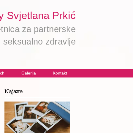
y Svjetlana Prkić
etnica za pa
r
tnerske
 seksualno zdravlje
ch
Galerija
Kontakt
Najave