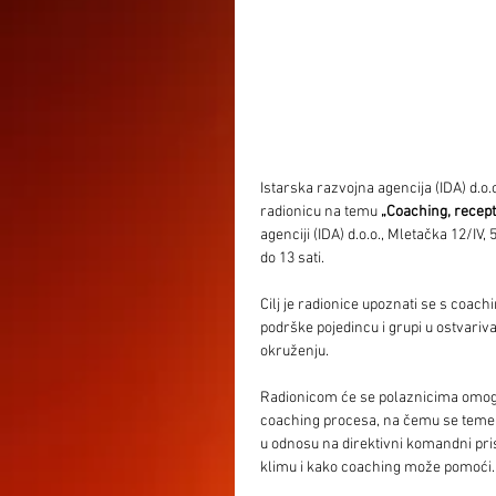
Istarska razvojna agencija (IDA) d.o
radionicu na temu
 „Coaching, recept
agenciji (IDA) d.o.o., Mletačka 12/IV, 
do 13 sati.
Cilj je radionice upoznati se s coac
podrške pojedincu i grupi u ostvariv
okruženju. 
Radionicom će se polaznicima omogućit
coaching procesa, na čemu se temelji
u odnosu na direktivni komandni pris
klimu i kako coaching može pomoći.