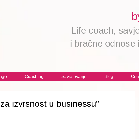
b
Life coach,
savj
i
bračne odnose i
uge
Coaching
Savjetovanje
Blog
Coa
za izvrsnost u businessu”