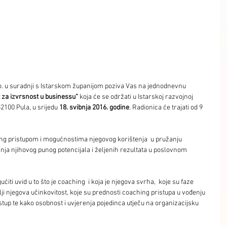
.o. u suradnji s Istarskom županijom poziva Vas na jednodnevnu 
 za izvrsnost u businessu“
 koja će se održati u Istarskoj razvojnoj 
52100 Pula, u srijedu
 18. svibnja 2016. godine
. Radionica će trajati od 9 
hing pristupom i mogućnostima njegovog korištenja  u pružanju 
anja njihovog punog potencijala i željenih rezultata u poslovnom 
i uvid u to što je coaching  i koja je njegova svrha,  koje su faze 
 njegova učinkovitost, koje su prednosti coaching pristupa u vođenju 
tup te kako osobnost i uvjerenja pojedinca utječu na organizacijsku 
 