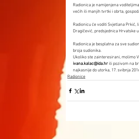
Radionica je namijenjena voditeljima 
većih ili manjih tvrtki i obrta, gosp
Radionicu će voditi Svjetlana Prkić, 
Dragičević, predsjednica Hrvatske 
Radionica je besplatna za sve sudion
broja sudionika.
Ukoliko ste zainteresirani, molimo V
ivana.kalac@ida.hr 
ili pozivom na br
najkasnije do utorka, 17. svibnja 201
Radionice