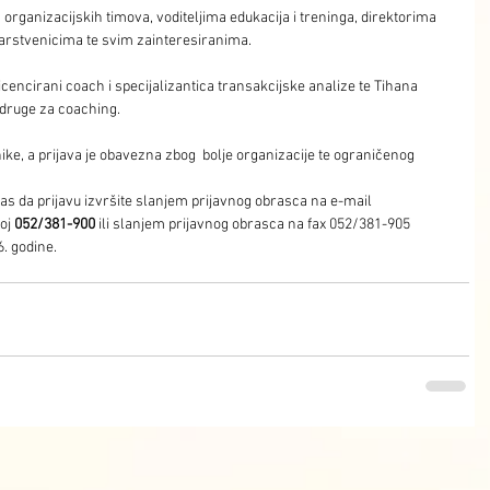
organizacijskih timova, voditeljima edukacija i treninga, direktorima 
odarstvenicima te svim zainteresiranima.
licencirani coach i specijalizantica transakcijske analize te Tihana 
udruge za coaching.
ike, a prijava je obavezna zbog  bolje organizacije te ograničenog 
as da prijavu izvršite slanjem prijavnog obrasca na e-mail
oj
 052/381-900 
ili slanjem prijavnog obrasca na fax 052/381-905 
6. godine.