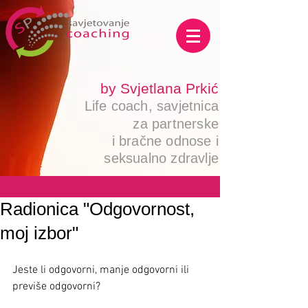
by Svjetlana Prkić
Life coach,
savjetnica
za pa
r
tnerske
i
bračne odnose i
seksualno zdravlje
Radionica "Odgovornost,
moj izbor"
Jeste li odgovorni, manje odgovorni ili 
previše odgovorni?