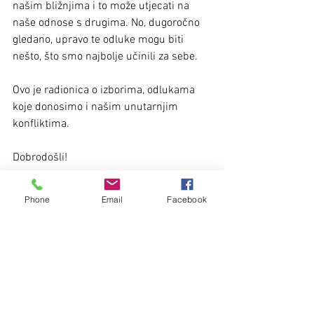
našim bližnjima i to može utjecati na 
naše odnose s drugima. No, dugoročno 
gledano, upravo te odluke mogu biti 
nešto, što smo najbolje učinili za sebe.
Ovo je radionica o izborima, odlukama 
koje donosimo i našim unutarnjim 
konfliktima.
Dobrodošli!
Prijave i info na 
Phone
Email
Facebook
svjetlana.prkic@gmail.com ili na tel. 098 
168 29 85  do popunjenja grupe, 
najkasnije 20.6.2016.
Trajanje 2 sata.