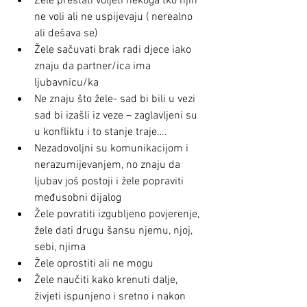
Žele prestati voljeti nekoga tko njih 
ne voli ali ne uspijevaju ( nerealno 
ali dešava se)  
Žele sačuvati brak radi djece iako 
znaju da partner/ica ima 
ljubavnicu/ka  
Ne znaju što žele- sad bi bili u vezi 
sad bi izašli iz veze – zaglavljeni su 
u konfliktu i to stanje traje….  
Nezadovoljni su komunikacijom i 
nerazumijevanjem, no znaju da 
ljubav još postoji i žele popraviti 
međusobni dijalog  
Žele povratiti izgubljeno povjerenje, 
žele dati drugu šansu njemu, njoj, 
sebi, njima  
Žele oprostiti ali ne mogu  
Žele naučiti kako krenuti dalje, 
živjeti ispunjeno i sretno i nakon 