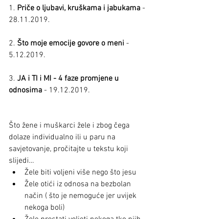
1. 
Priče o ljubavi, kruškama i jabukama
 - 
28.11.2019.
2. 
Što moje emocije govore o meni
 - 
5.12.2019.
3. 
JA i TI i MI - 4 faze promjene u 
odnosima
 - 19.12.2019.
Što žene i muškarci žele i zbog čega 
dolaze individualno ili u paru na 
savjetovanje, pročitajte u tekstu koji 
slijedi… 
Žele biti voljeni više nego što jesu  
Žele otići iz odnosa na bezbolan 
način ( što je nemoguće jer uvijek 
nekoga boli)  