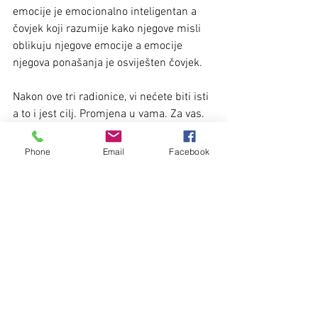
emocije je emocionalno inteligentan a 
čovjek koji razumije kako njegove misli 
oblikuju njegove emocije a emocije 
njegova ponašanja je osviješten čovjek.
Nakon ove tri radionice, vi nećete biti isti 
a to i jest cilj. Promjena u vama. Za vas.
Radujemo se vašim prijavama i dobro 
nam došli.
Phone
Email
Facebook
Mjesto održavanja: SP 
savjetovanje&coaching, Divkovićeva 3, 
Pula
Vrijeme održavanja: 17-20 h
Kotizacija: 300 kn po radionici
Prijave putem 
kontakt 
forme ili na 098 
16 82 985 do 20.11.2019.