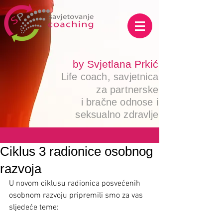
by Svjetlana Prkić
Life coach,
savjetnica
za pa
r
tnerske
i
bračne odnose i
seksualno zdravlje
Ciklus 3 radionice osobnog
razvoja
U novom ciklusu radionica posvećenih 
osobnom razvoju pripremili smo za vas 
sljedeće teme: